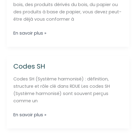
bois, des produits dérivés du bois, du papier ou
des produits à base de papier, vous devez peut-
être déjà vous conformer à
Pourquoi
En savoir plus »
votre
conformité
à
l'EUTR
Codes SH
ne
peut
Codes SH (Système harmonisé) : définition,
pas
structure et rôle clé dans RDUE Les codes SH
attendre
(Système harmonisé) sont souvent perçus
jusqu'en
comme un
2027
Codes
En savoir plus »
SH