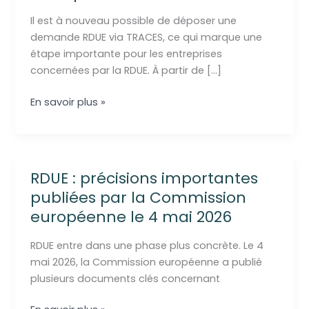
Il est à nouveau possible de déposer une
demande RDUE via TRACES, ce qui marque une
étape importante pour les entreprises
concernées par la RDUE. À partir de […]
DéclarationRDUE
En savoir plus »
:
pourquoi
il
ne
RDUE : précisions importantes
suffit
publiées par la Commission
pas
européenne le 4 mai 2026
de
simplement
RDUE entre dans une phase plus concrète. Le 4
déposer
mai 2026, la Commission européenne a publié
une
plusieurs documents clés concernant
déclaration