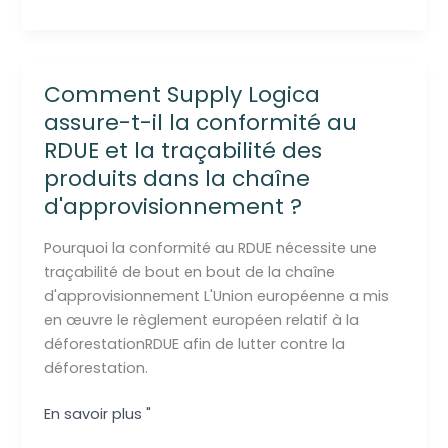
Le
nouveau
règlement
européen
Comment Supply Logica
contre
assure-t-il la conformité au
la
RDUE et la traçabilité des
déforestation
produits dans la chaîne
-
Qui
d'approvisionnement ?
est
concerné
Pourquoi la conformité au RDUE nécessite une
?
traçabilité de bout en bout de la chaîne
d'approvisionnement L'Union européenne a mis
en œuvre le règlement européen relatif à la
déforestationRDUE afin de lutter contre la
déforestation.
Comment
En savoir plus "
Supply