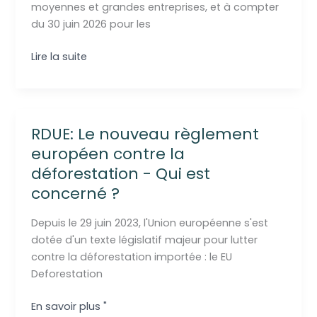
moyennes et grandes entreprises, et à compter
du 30 juin 2026 pour les
Comment
Lire la suite
se
conformer
au
RDUE
RDUE: Le nouveau règlement
en
européen contre la
2025
déforestation - Qui est
:
concerné ?
Depuis le 29 juin 2023, l'Union européenne s'est
dotée d'un texte législatif majeur pour lutter
contre la déforestation importée : le EU
Deforestation
RDUE:
En savoir plus "