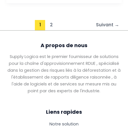
Logica
assure-
t-
il
1
2
Suivant
→
la
conformité
A propos de nous
au
RDUE
Supply Logica est le premier fournisseur de solutions
et
pour la chaîne d'approvisionnement RDUE , spécialisé
la
dans la gestion des risques liés à la déforestation et à
traçabilité
l'établissement de rapports diligence raisonnée , à
des
l'aide de logiciels et de services sur mesure mis au
produits
point par des experts de l'industrie.
dans
la
chaîne
Liens rapides
d'approvisionnement
?
Notre solution