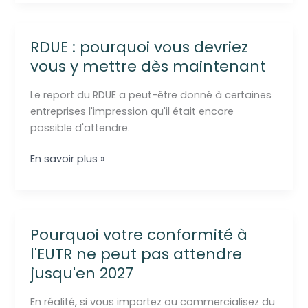
RDUE:
dans
un
RDUE : pourquoi vous devriez
secteur
vous y mettre dès maintenant
en
pleine
Le report du RDUE a peut-être donné à certaines
restructuration,
entreprises l'impression qu'il était encore
les
possible d'attendre.
processus
deviennent
RDUE
En savoir plus »
eux
:
aussi
pourquoi
un
vous
enjeu
devriez
Pourquoi votre conformité à
majeur
vous
l'EUTR ne peut pas attendre
y
jusqu'en 2027
mettre
dès
En réalité, si vous importez ou commercialisez du
maintenant