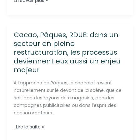
RDUE
En savoir plus »
:
précisions
importantes
publiées
Cacao, Pâques, RDUE: dans un
par
secteur en pleine
la
restructuration, les processus
Commission
deviennent eux aussi un enjeu
européenne
le
majeur
4
mai
À l'approche de Pâques, le chocolat revient
2026
naturellement sur le devant de la scène, que ce
soit dans les rayons des magasins, dans les
campagnes publicitaires ou dans l'esprit des
consommateurs.
Cacao,
. Lire la suite »
Pâques,