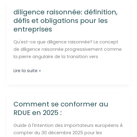
diligence raisonnée: définition,
défis et obligations pour les
entreprises
Qu'est-ce que diligence raisonnée? Le concept
de diligence raisonnée progressivement comme
la pierre angulaire de la transition vers
diligence
Lire la suite »
raisonnée:
définition,
défis
et
Comment se conformer au
obligations
RDUE en 2025 :
pour
les
Guide à l'intention des importateurs européens À
entreprises
compter du 30 décembre 2025 pour les